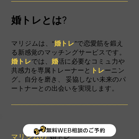
婚トレとは?
マリジムは、“
婚トレ
”で恋愛筋を鍛え
る新感覚のマッチングサービスです。
婚トレ
では、
婚
活
に必要なコミュ力や
共感力を専属トレーナーと
トレ
ーニン
グ。自分を磨き、 妥協しない未来のパ
ートナーとの出会いを実現します。
無料WEB相談のご予約
マリジムの“
婚トレ
”