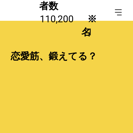
者数
110,200
※
名
1
恋愛筋、鍛えてる？