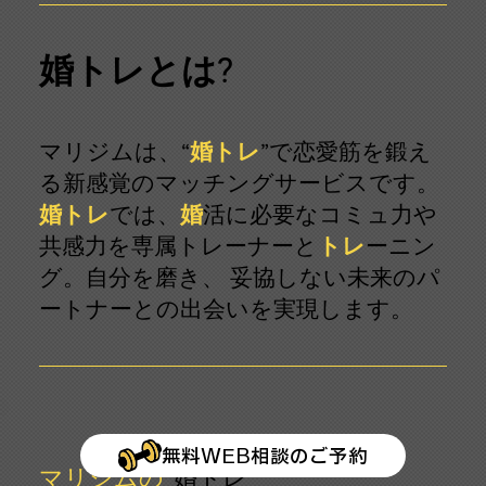
婚トレとは?
マリジムは、“
婚トレ
”で恋愛筋を鍛え
る新感覚のマッチングサービスです。
婚トレ
では、
婚
活
に必要なコミュ力や
共感力を専属トレーナーと
トレ
ーニン
グ。自分を磨き、 妥協しない未来のパ
ートナーとの出会いを実現します。
無料WEB相談のご予約
マリジムの“
婚トレ
”