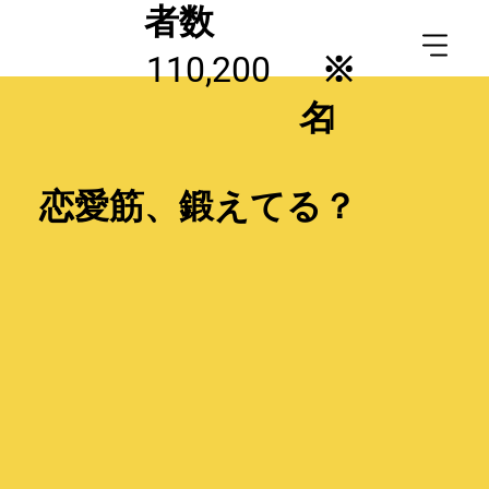
者数
110,200
※
名
1
恋愛筋、鍛えてる？