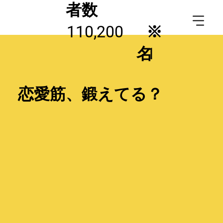
者数
110,200
※
名
1
恋愛筋、鍛えてる？