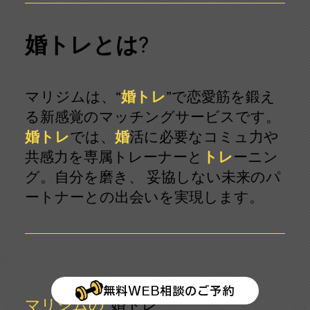
婚トレとは?
マリジムは、“
婚トレ
”で恋愛筋を鍛え
る新感覚のマッチングサービスです。
婚トレ
では、
婚
活
に必要なコミュ力や
共感力を専属トレーナーと
トレ
ーニン
グ。自分を磨き、 妥協しない未来のパ
ートナーとの出会いを実現します。
無料WEB相談のご予約
マリジムの“
婚トレ
”