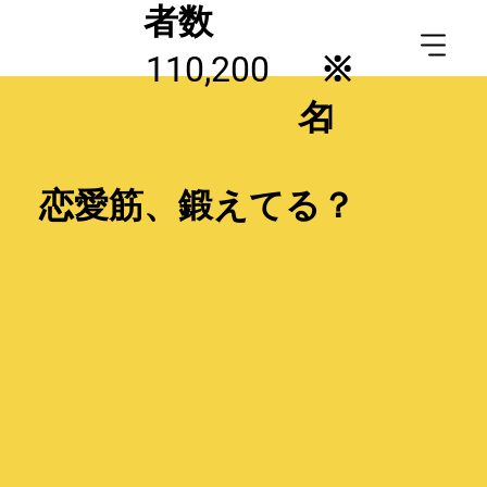
者数
110,200
※
名
1
恋愛筋、鍛えてる？