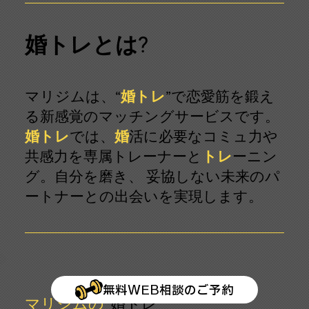
婚トレとは?
マリジムは、“
婚トレ
”で恋愛筋を鍛え
る新感覚のマッチングサービスです。
婚トレ
では、
婚
活
に必要なコミュ力や
共感力を専属トレーナーと
トレ
ーニン
グ。自分を磨き、 妥協しない未来のパ
ートナーとの出会いを実現します。
無料WEB相談のご予約
マリジムの“
婚トレ
”