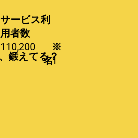
サービス利
用者数
110,200
※
、鍛えてる？
名
1