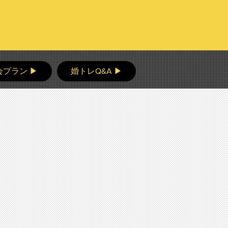
会プラン ▶
婚トレQ&A ▶