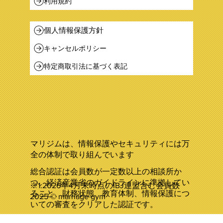
利用規約
個人情報保護方針
キャンセルポリシー
特定商取引法に基づく表記
マリジムは、情報保護やセキュリティには万
全の体制で取り組んでいます
総合認証は会員数が一定数以上の相談所か
つ、経済産業省のガイドラインに準拠してい
※1:2026年4月末時点のIBJ連盟含む会員数
ること、財務状態、教育体制、情報保護につ
2025 © marriage gym
いての審査をクリアした認証です。